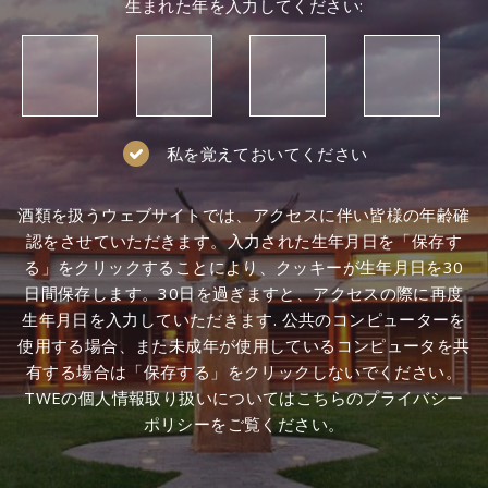
生まれた年を入力してください:
私を覚えておいてください
酒類を扱うウェブサイトでは、アクセスに伴い皆様の年齢確
認をさせていただきます。入力された生年月日を「保存す
る」をクリックすることにより、クッキーが生年月日を30
日間保存します。30日を過ぎますと、アクセスの際に再度
生年月日を入力していただきます. 公共のコンピューターを
使用する場合、また未成年が使用しているコンピュータを共
有する場合は「保存する」をクリックしないでください。
TWEの個人情報取り扱いについてはこちらのプライバシー
ポリシーをご覧ください。